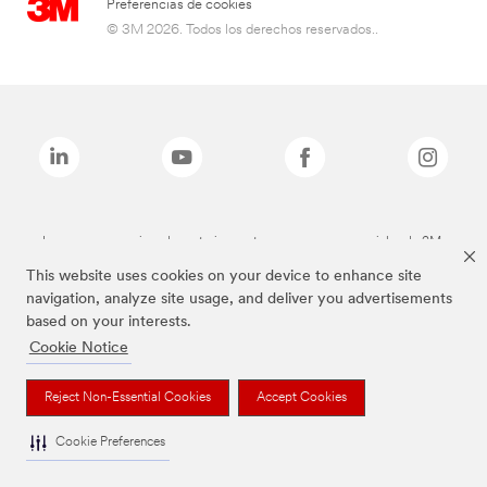
Preferencias de cookies
© 3M 2026. Todos los derechos reservados..
Las marcas mencionadas anteriormente son marcas comerciales de 3M.
This website uses cookies on your device to enhance site
navigation, analyze site usage, and deliver you advertisements
based on your interests.
Cookie Notice
Reject Non-Essential Cookies
Accept Cookies
Cookie Preferences