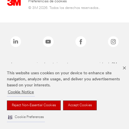
Preferencias de cookies
© 3M 2026. Todos los derechos reservados..
Las marcas mencionadas anteriormente son marcas comerciales de 3M.
This website uses cookies on your device to enhance site
navigation, analyze site usage, and deliver you advertisements
based on your interests.
Cookie Notice
Reject Non-Essential Cookies
Accept Cookies
Cookie Preferences