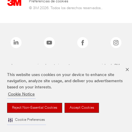
Preferencias de cookies
© 3M 2026. Todos los derechos reservados..
Las marcas mencionadas anteriormente son marcas comerciales de 3M.
This website uses cookies on your device to enhance site
navigation, analyze site usage, and deliver you advertisements
based on your interests.
Cookie Notice
Reject Non-Essential Cookies
Accept Cookies
Cookie Preferences