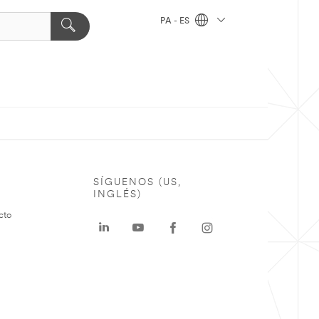
PA - ES
SÍGUENOS (US,
INGLÉS)
cto