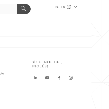
PA - ES
SÍGUENOS (US,
INGLÉS)
cto