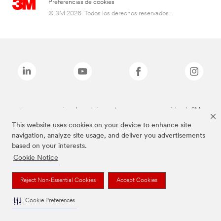
Preferencias de cookies
© 3M 2026. Todos los derechos reservados..
Las marcas mencionadas anteriormente son marcas comerciales de 3M.
This website uses cookies on your device to enhance site
navigation, analyze site usage, and deliver you advertisements
based on your interests.
Cookie Notice
Reject Non-Essential Cookies
Accept Cookies
Cookie Preferences