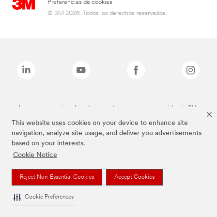
Preferencias de cookies
© 3M 2026. Todos los derechos reservados..
Las marcas mencionadas anteriormente son marcas comerciales de 3M.
This website uses cookies on your device to enhance site
navigation, analyze site usage, and deliver you advertisements
based on your interests.
Cookie Notice
Reject Non-Essential Cookies
Accept Cookies
Cookie Preferences