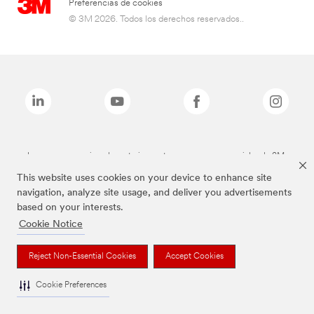
Preferencias de cookies
© 3M 2026. Todos los derechos reservados..
Las marcas mencionadas anteriormente son marcas comerciales de 3M.
This website uses cookies on your device to enhance site
navigation, analyze site usage, and deliver you advertisements
based on your interests.
Cookie Notice
Reject Non-Essential Cookies
Accept Cookies
Cookie Preferences