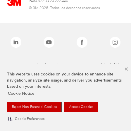
Preferencias de cookies
© 3M 2026. Todos los derechos reservados..
Las marcas mencionadas anteriormente son marcas comerciales de 3M.
This website uses cookies on your device to enhance site
navigation, analyze site usage, and deliver you advertisements
based on your interests.
Cookie Notice
Reject Non-Essential Cookies
Accept Cookies
Cookie Preferences