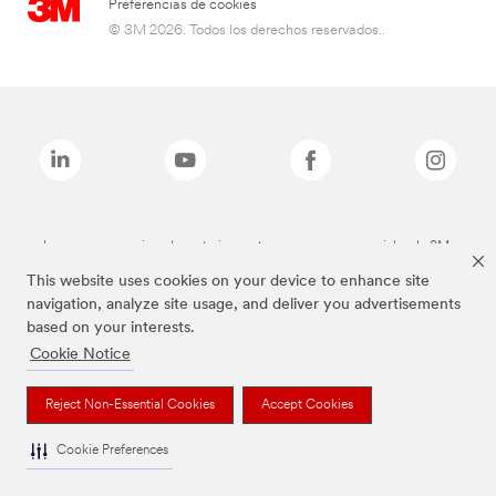
Preferencias de cookies
© 3M 2026. Todos los derechos reservados..
Las marcas mencionadas anteriormente son marcas comerciales de 3M.
This website uses cookies on your device to enhance site
navigation, analyze site usage, and deliver you advertisements
based on your interests.
Cookie Notice
Reject Non-Essential Cookies
Accept Cookies
Cookie Preferences