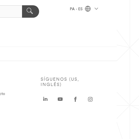
PA - ES
SÍGUENOS (US,
INGLÉS)
cto