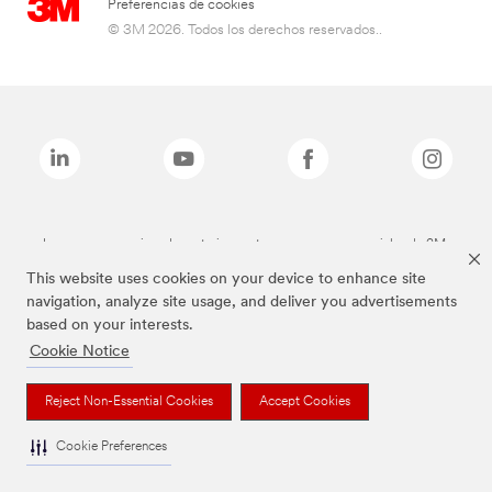
Preferencias de cookies
© 3M 2026. Todos los derechos reservados..
Las marcas mencionadas anteriormente son marcas comerciales de 3M.
This website uses cookies on your device to enhance site
navigation, analyze site usage, and deliver you advertisements
based on your interests.
Cookie Notice
Reject Non-Essential Cookies
Accept Cookies
Cookie Preferences