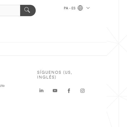
PA - ES
SÍGUENOS (US,
INGLÉS)
cto