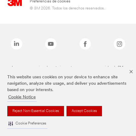
Preferencias de cookies
© 3M 2026. Todos los derechos reservados..
Las marcas mencionadas anteriormente son marcas comerciales de 3M.
This website uses cookies on your device to enhance site
navigation, analyze site usage, and deliver you advertisements
based on your interests.
Cookie Notice
Reject Non-Essential Cookies
Accept Cookies
Cookie Preferences