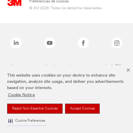
Preferencias de cookies
© 3M 2026. Todos los derechos reservados..
Las marcas mencionadas anteriormente son marcas comerciales de 3M.
This website uses cookies on your device to enhance site
navigation, analyze site usage, and deliver you advertisements
based on your interests.
Cookie Notice
Reject Non-Essential Cookies
Accept Cookies
Cookie Preferences