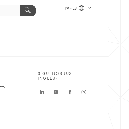
PA - ES
SÍGUENOS (US,
INGLÉS)
cto