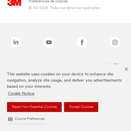
Preferencias de cookies
© 3M 2026. Todos los derechos reservados..
Las marcas mencionadas anteriormente son marcas comerciales de 3M.
This website uses cookies on your device to enhance site
navigation, analyze site usage, and deliver you advertisements
based on your interests.
Cookie Notice
Reject Non-Essential Cookies
Accept Cookies
Cookie Preferences