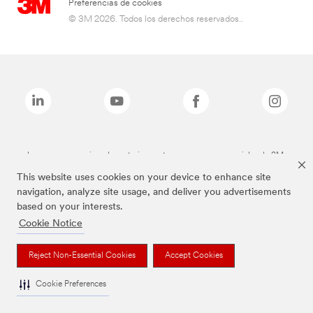
Preferencias de cookies
© 3M 2026. Todos los derechos reservados..
Las marcas mencionadas anteriormente son marcas comerciales de 3M.
This website uses cookies on your device to enhance site
navigation, analyze site usage, and deliver you advertisements
based on your interests.
Cookie Notice
Reject Non-Essential Cookies
Accept Cookies
Cookie Preferences