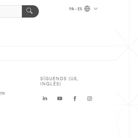
PA - ES
SÍGUENOS (US,
INGLÉS)
cto