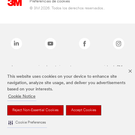
Preferencias de cookies
© 3M 2026. Todos los derechos reservados..
Las marcas mencionadas anteriormente son marcas comerciales de 3M.
This website uses cookies on your device to enhance site
navigation, analyze site usage, and deliver you advertisements
based on your interests.
Cookie Notice
Reject Non-Essential Cookies
Accept Cookies
Cookie Preferences