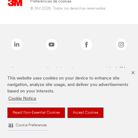
Preferencias de cookies
© 3M 2026. Todos los derechos reservados..
Las marcas mencionadas anteriormente son marcas comerciales de 3M.
This website uses cookies on your device to enhance site
navigation, analyze site usage, and deliver you advertisements
based on your interests.
Cookie Notice
Reject Non-Essential Cookies
Accept Cookies
Cookie Preferences