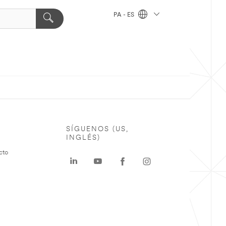
PA - ES
SÍGUENOS (US,
INGLÉS)
cto