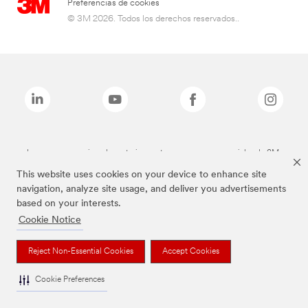
Preferencias de cookies
© 3M 2026. Todos los derechos reservados..
Las marcas mencionadas anteriormente son marcas comerciales de 3M.
This website uses cookies on your device to enhance site
navigation, analyze site usage, and deliver you advertisements
based on your interests.
Cookie Notice
Reject Non-Essential Cookies
Accept Cookies
Cookie Preferences