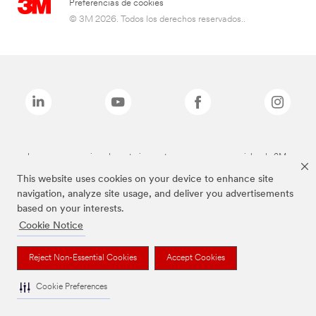
Preferencias de cookies
© 3M 2026. Todos los derechos reservados..
Las marcas mencionadas anteriormente son marcas comerciales de 3M.
This website uses cookies on your device to enhance site
navigation, analyze site usage, and deliver you advertisements
based on your interests.
Cookie Notice
Reject Non-Essential Cookies
Accept Cookies
Cookie Preferences