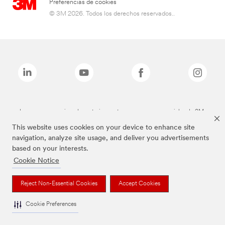
Preferencias de cookies
© 3M 2026. Todos los derechos reservados..
Las marcas mencionadas anteriormente son marcas comerciales de 3M.
This website uses cookies on your device to enhance site
navigation, analyze site usage, and deliver you advertisements
based on your interests.
Cookie Notice
Reject Non-Essential Cookies
Accept Cookies
Cookie Preferences