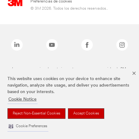
Preferencias de cookies
© 3M 2026. Todos los derechos reservados..
Las marcas mencionadas anteriormente son marcas comerciales de 3M.
This website uses cookies on your device to enhance site
navigation, analyze site usage, and deliver you advertisements
based on your interests.
Cookie Notice
Reject Non-Essential Cookies
Accept Cookies
Cookie Preferences