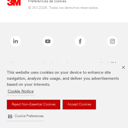
Preferencias de cookies
© 3M 2026. Todos los derechos reservados..
Las marcas mencionadas anteriormente son marcas comerciales de 3M.
This website uses cookies on your device to enhance site
navigation, analyze site usage, and deliver you advertisements
based on your interests.
Cookie Notice
Reject Non-Essential Cookies
Accept Cookies
Cookie Preferences