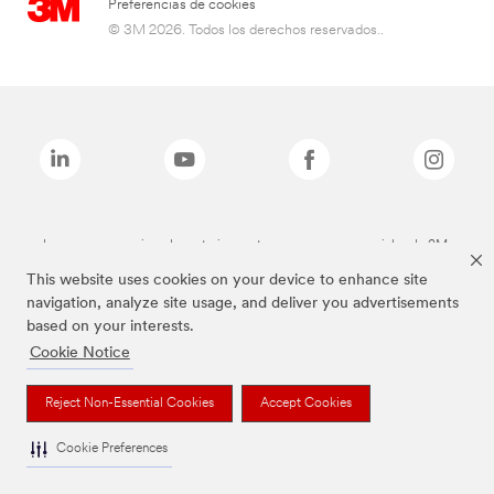
Preferencias de cookies
© 3M 2026. Todos los derechos reservados..
Las marcas mencionadas anteriormente son marcas comerciales de 3M.
This website uses cookies on your device to enhance site
navigation, analyze site usage, and deliver you advertisements
based on your interests.
Cookie Notice
Reject Non-Essential Cookies
Accept Cookies
Cookie Preferences