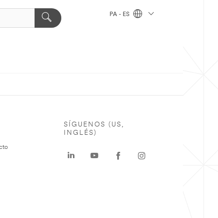
PA - ES
SÍGUENOS (US,
INGLÉS)
cto