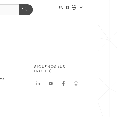
PA - ES
SÍGUENOS (US,
INGLÉS)
cto